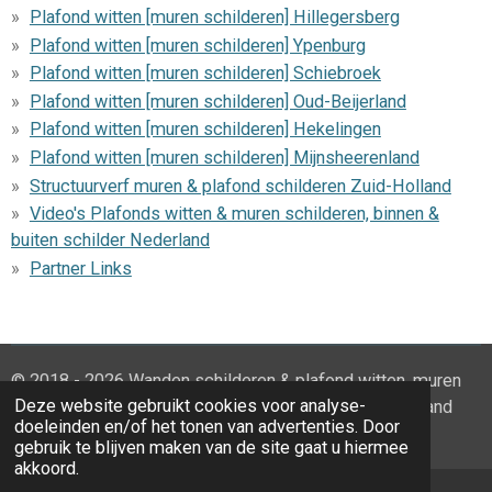
Plafond witten [muren schilderen] Hillegersberg
Plafond witten [muren schilderen] Ypenburg
Plafond witten [muren schilderen] Schiebroek
Plafond witten [muren schilderen] Oud-Beijerland
Plafond witten [muren schilderen] Hekelingen
Plafond witten [muren schilderen] Mijnsheerenland
Structuurverf muren & plafond schilderen Zuid-Holland
Video's Plafonds witten & muren schilderen, binnen &
buiten schilder Nederland
Partner Links
© 2018 - 2026 Wanden schilderen & plafond witten, muren
Deze website gebruikt cookies voor analyse-
witten, huis schilderen sauswerk Zuid-Holland Nederland
doeleinden en/of het tonen van advertenties. Door
Powered by
JouwWeb
gebruik te blijven maken van de site gaat u hiermee
akkoord.