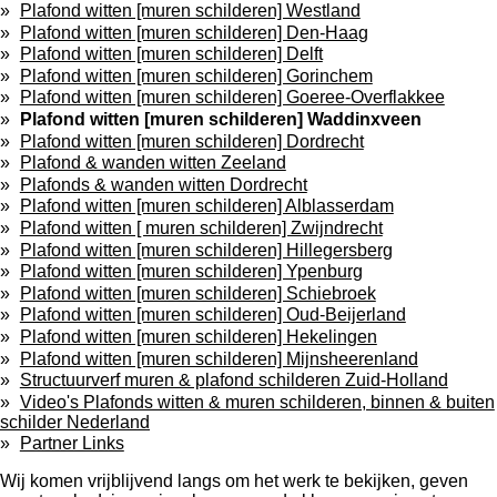
Plafond witten [muren schilderen] Westland
Plafond witten [muren schilderen] Den-Haag
Plafond witten [muren schilderen] Delft
Plafond witten [muren schilderen] Gorinchem
Plafond witten [muren schilderen] Goeree-Overflakkee
Plafond witten [muren schilderen] Waddinxveen
Plafond witten [muren schilderen] Dordrecht
Plafond & wanden witten Zeeland
Plafonds & wanden witten Dordrecht
Plafond witten [muren schilderen] Alblasserdam
Plafond witten [ muren schilderen] Zwijndrecht
Plafond witten [muren schilderen] Hillegersberg
Plafond witten [muren schilderen] Ypenburg
Plafond witten [muren schilderen] Schiebroek
Plafond witten [muren schilderen] Oud-Beijerland
Plafond witten [muren schilderen] Hekelingen
Plafond witten [muren schilderen] Mijnsheerenland
Structuurverf muren & plafond schilderen Zuid-Holland
Video's Plafonds witten & muren schilderen, binnen & buiten
schilder Nederland
Partner Links
Wij komen vrijblijvend langs om het werk te bekijken, geven