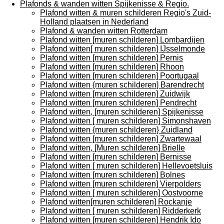
Plafonds & wanden witten Spijkenisse & Regio.
Plafond witten & muren schilderen Regio's Zuid-
Holland plaatsen in Nederland
Plafond & wanden witten Rotterdam
Plafond witten [muren schilderen] Lombardijen
Plafond witten[ muren schilderen] IJsselmonde
Plafond witten [muren schilderen] Pernis
Plafond witten [muren schilderen] Rhoon
Plafond witten [muren schilderen] Poortugaal
Plafond witten {muren schilderen] Barendrecht
Plafond witten [muren schilderen] Zuidwijk
Plafond witten [muren schilderen] Pendrecht
Plafond witten, [muren schilderen] Spijkenisse
Plafond witten [ muren schilderen] Simonshaven
Plafond witten {muren schilderen} Zuidland
Plafond witten [muren schilderen] Zwartewaal
Plafond witten, [Muren schilderen] Brielle
Plafond witten [muren schilderen] Bernisse
Plafond witten [ muren schilderen] Hellevoetsluis
Plafond witten [muren schilderen] Bolnes
Plafond witten [muren schilderen] Vierpolders
Plafond witten [ muren schilderen] Oostvoorne
Plafond witten[muren schilderen] Rockanje
Plafond witten [ muren schilderen] Ridderkerk
Plafond witten [muren schilderen] Hendrik Ido