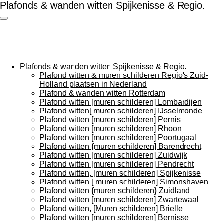
Plafonds & wanden witten Spijkenisse & Regio.
Ga
direct
naar
de
hoofdinhoud
Plafonds & wanden witten Spijkenisse & Regio.
Plafond witten & muren schilderen Regio's Zuid-
Holland plaatsen in Nederland
Plafond & wanden witten Rotterdam
Plafond witten [muren schilderen] Lombardijen
Plafond witten[ muren schilderen] IJsselmonde
Plafond witten [muren schilderen] Pernis
Plafond witten [muren schilderen] Rhoon
Plafond witten [muren schilderen] Poortugaal
Plafond witten {muren schilderen] Barendrecht
Plafond witten [muren schilderen] Zuidwijk
Plafond witten [muren schilderen] Pendrecht
Plafond witten, [muren schilderen] Spijkenisse
Plafond witten [ muren schilderen] Simonshaven
Plafond witten {muren schilderen} Zuidland
Plafond witten [muren schilderen] Zwartewaal
Plafond witten, [Muren schilderen] Brielle
Plafond witten [muren schilderen] Bernisse