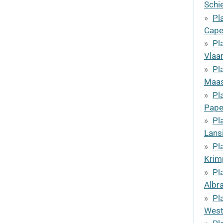
Schi
Pl
Cape
Pl
Vlaa
Pl
Maas
Pl
Pape
Pl
Lans
Pl
Krim
Pl
Albr
Pl
West