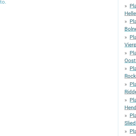
to.
Pl
Helle
Pl
Boln
Pl
Vier
Pl
Oost
Pl
Rock
Pl
Ridd
Pl
Hend
Pl
Slied
Pl