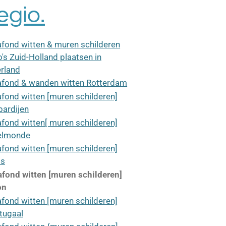
egio.
afond witten & muren schilderen
's Zuid-Holland plaatsen in
rland
afond & wanden witten Rotterdam
afond witten [muren schilderen]
ardijen
afond witten[ muren schilderen]
elmonde
afond witten [muren schilderen]
is
afond witten [muren schilderen]
on
afond witten [muren schilderen]
tugaal