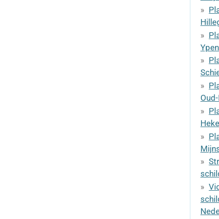
Pl
Hill
Pl
Ypen
Pl
Schi
Pl
Oud-
Pl
Heke
Pl
Mijn
St
schi
Vi
schil
Nede