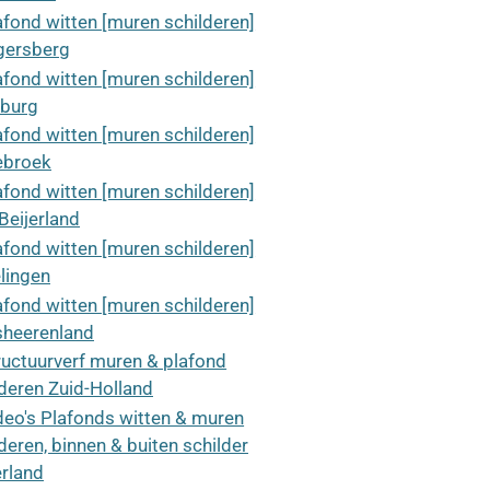
afond witten [muren schilderen]
egersberg
afond witten [muren schilderen]
burg
afond witten [muren schilderen]
ebroek
afond witten [muren schilderen]
Beijerland
afond witten [muren schilderen]
lingen
afond witten [muren schilderen]
sheerenland
ructuurverf muren & plafond
lderen Zuid-Holland
deo's Plafonds witten & muren
deren, binnen & buiten schilder
rland