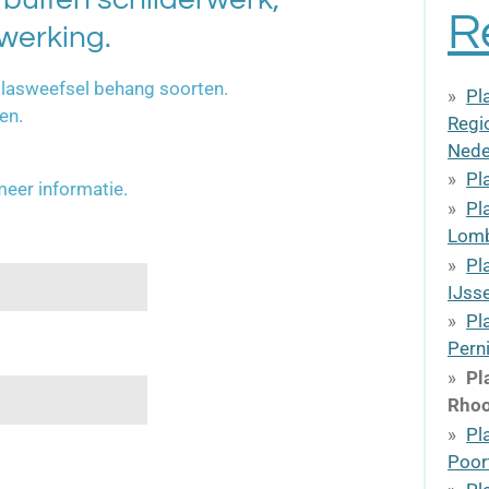
R
erking.
glasweefsel behang soorten.
Pl
en.
Regio
Nede
Pl
meer informatie.
Pl
Lomb
Pl
IJss
Pl
Pern
Pl
Rho
Pl
Poor