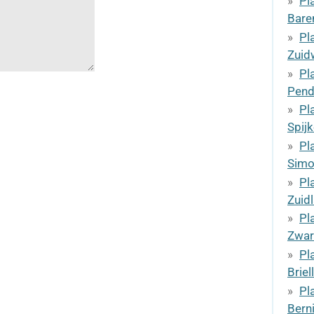
Pl
Bare
Pl
Zuid
Pl
Pend
Pl
Spij
Pl
Simo
Pl
Zuid
Pl
Zwar
Pl
Briel
Pl
Bern