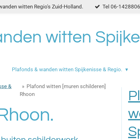
wanden witten Regio's Zuid-Holland.
Tel 06-142880
nden witten Spijke
Plafonds & wanden witten Spijkenisse & Regio.
sse &
»
Plafond witten [muren schilderen]
P
Rhoon
 Rhoon.
w
S
 buiten schilderwerk,