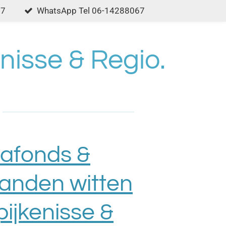
67
WhatsApp Tel 06-14288067
nisse & Regio.
lafonds &
anden witten
pijkenisse &