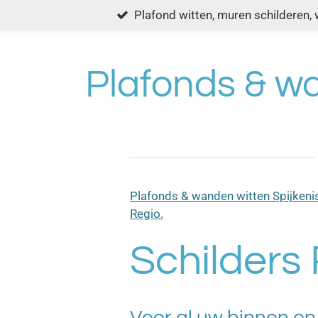
Plafond witten, muren schilderen, 
Ga
direct
naar
de
Plafonds & wa
hoofdinhoud
Plafonds & wanden witten Spijkeni
Regio.
Schilders
Voor al uw binnen en