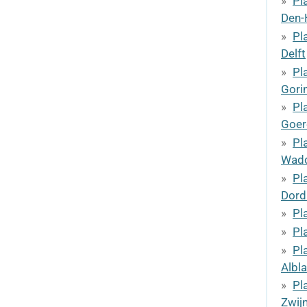
Pl
Den-
Pl
Delft
Pl
Gori
Pl
Goer
Pl
Wadd
Pl
Dord
Pl
Pl
Pl
Albl
Pl
Zwij