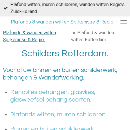
Plafond witten, muren schilderen, wanden witten Regio's
Ga
Zuid-Holland.
direct
naar
Plafonds & wanden witten Spijkenisse & Regio.
de
Plafonds & wanden witten
»
Plafond & wanden
hoofdinhoud
Spijkenisse & Regio.
witten Rotterdam
Schilders Rotterdam.
Voor al uw binnen en buiten schilderwerk,
behangen & Wandafwerking.
Renovlies behangen, glasvlies,
glasweefsel behang soorten.
Plafonds witten, muren schilderen.
Binnen en buiten schilderwerk.