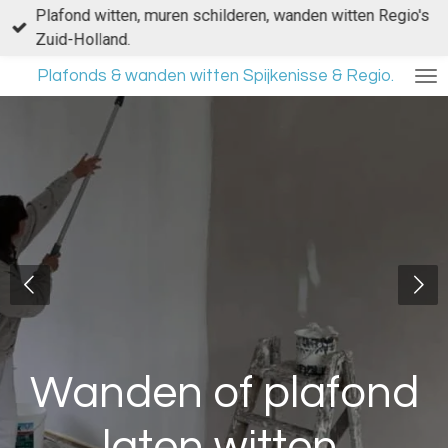
Plafond witten, muren schilderen, wanden witten Regio's
Ga
Zuid-Holland.
direct
naar
Plafonds & wanden witten Spijkenisse & Regio.
de
hoofdinhoud
Wanden of plafond
laten witten.