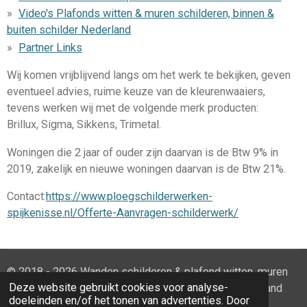
Video's Plafonds witten & muren schilderen, binnen &
buiten schilder Nederland
Partner Links
Wij komen vrijblijvend langs om het werk te bekijken, geven
eventueel advies, ruime keuze van de kleurenwaaiers,
tevens werken wij met de volgende merk producten:
Brillux, Sigma, Sikkens, Trimetal.
Woningen die 2 jaar of ouder zijn daarvan is de Btw 9% in
2019, zakelijk en nieuwe woningen daarvan is de Btw 21%.
Contact:
https://www.ploegschilderwerken-
spijkenisse.nl/Offerte-Aanvragen-schilderwerk/
© 2018 - 2026 Wanden schilderen & plafond witten, muren
Deze website gebruikt cookies voor analyse-
witten, huis schilderen sauswerk Zuid-Holland Nederland
doeleinden en/of het tonen van advertenties. Door
Powered by
JouwWeb