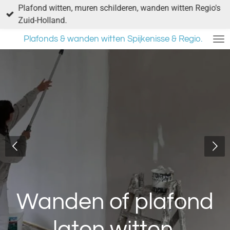
Plafond witten, muren schilderen, wanden witten Regio's
Ga
Zuid-Holland.
direct
naar
Plafonds & wanden witten Spijkenisse & Regio.
de
hoofdinhoud
Wanden of plafond
laten witten.