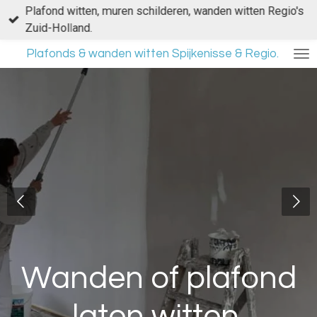
Plafond witten, muren schilderen, wanden witten Regio's
Ga
Zuid-Holland.
direct
naar
Plafonds & wanden witten Spijkenisse & Regio.
de
hoofdinhoud
Wanden of plafond
laten witten.