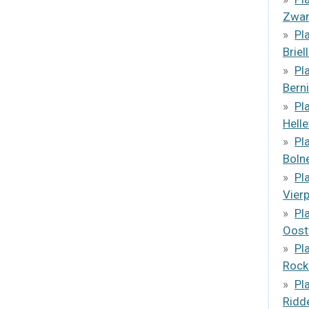
Zwar
Pl
Briel
Pl
Bern
Pl
Helle
Pl
Boln
Pl
Vier
Pl
Oost
Pl
Rock
Pl
Ridd