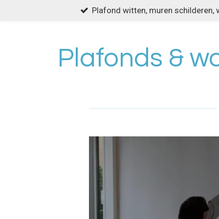
Plafond witten, muren schilderen, 
Ga
direct
naar
de
Plafonds & wa
hoofdinhoud