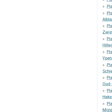
Pl
Pl
Albl
Pl
Zwij
Pl
Hill
Pl
Ypen
Pl
Schi
Pl
Oud-
Pl
Heke
Pl
Mijn