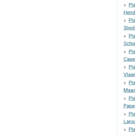
Pl
Hend
Pl
Slied
Pl
Schi
Pl
Cape
Pl
Vlaa
Pl
Maas
Pl
Pape
Pl
Lans
Pl