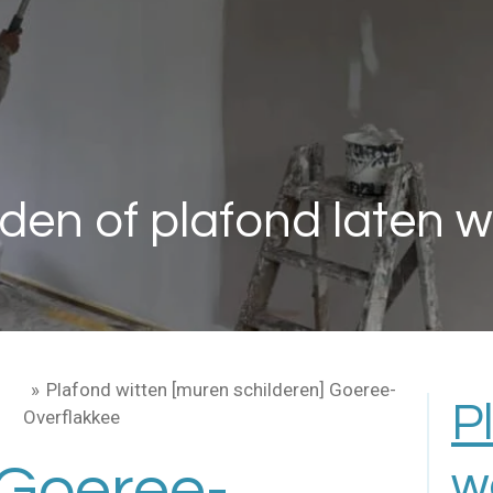
en of plafond laten wi
»
Plafond witten [muren schilderen] Goeree-
P
Overflakkee
 Goeree-
w