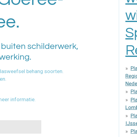
w
ee.
S
 buiten schilderwerk,
R
erking.
Pl
glasweefsel behang soorten.
Regio
en.
Nede
Pl
meer informatie.
Pl
Lomb
Pl
IJss
Pl