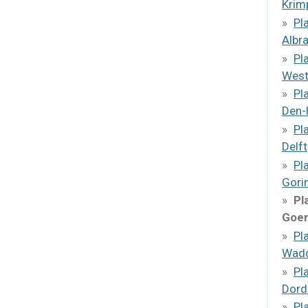
Krim
Pl
Albr
Pl
West
Pl
Den-
Pl
Delft
Pl
Gori
Pl
Goer
Pl
Wadd
Pl
Dord
Pl