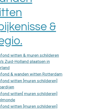
itten
pijkenisse &
egio.
afond witten & muren schilderen
's Zuid-Holland plaatsen in
rland
afond & wanden witten Rotterdam
afond witten [muren schilderen]
ardijen
afond witten[ muren schilderen]
elmonde
afond witten [muren schilderen]