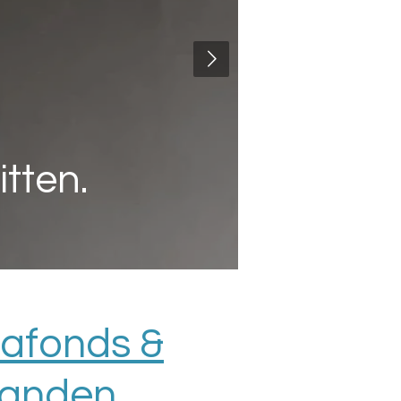
tten.
lafonds &
anden