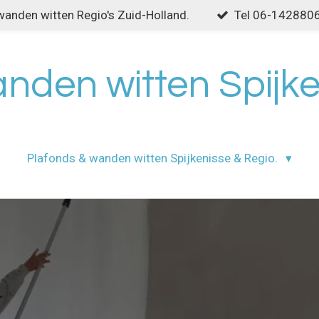
wanden witten Regio's Zuid-Holland.
Tel 06-142880
nden witten Spijke
Plafonds & wanden witten Spijkenisse & Regio.