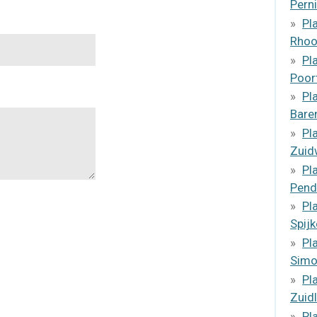
Pern
Pl
Rho
Pl
Poor
Pl
Bare
Pl
Zuid
Pl
Pend
Pl
Spij
Pl
Simo
Pl
Zuid
Pl