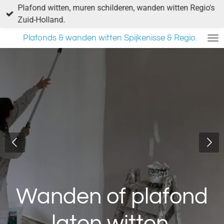
Plafond witten, muren schilderen, wanden witten Regio's
Ga
Zuid-Holland.
direct
naar
Plafonds & wanden witten Spijkenisse & Regio.
de
hoofdinhoud
Wanden of plafond
laten witten.