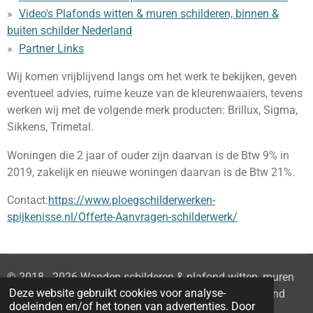
Video's Plafonds witten & muren schilderen, binnen &
buiten schilder Nederland
Partner Links
Wij komen vrijblijvend langs om het werk te bekijken, geven
eventueel advies, ruime keuze van de kleurenwaaiers, tevens
werken wij met de volgende merk producten: Brillux, Sigma,
Sikkens, Trimetal.
Woningen die 2 jaar of ouder zijn daarvan is de Btw 9% in
2019, zakelijk en nieuwe woningen daarvan is de Btw 21%.
Contact:
https://www.ploegschilderwerken-
spijkenisse.nl/Offerte-Aanvragen-schilderwerk/
© 2018 - 2026 Wanden schilderen & plafond witten, muren
Deze website gebruikt cookies voor analyse-
witten, huis schilderen sauswerk Zuid-Holland Nederland
doeleinden en/of het tonen van advertenties. Door
Powered by
JouwWeb