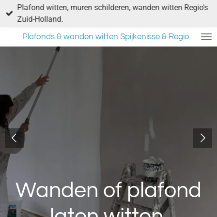
Plafond witten, muren schilderen, wanden witten Regio's
Ga
Zuid-Holland.
direct
naar
Plafonds & wanden witten Spijkenisse & Regio.
de
hoofdinhoud
Wanden of plafond
laten witten.