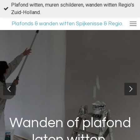
Plafond witten, muren schilderen, wanden witten Regio's
Ga
Zuid-Holland.
direct
naar
Plafonds & wanden witten Spijkenisse & Regio.
de
hoofdinhoud
Wanden of plafond
laten witten.