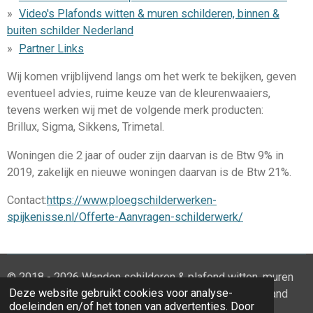
Video's Plafonds witten & muren schilderen, binnen &
buiten schilder Nederland
Partner Links
Wij komen vrijblijvend langs om het werk te bekijken, geven
eventueel advies, ruime keuze van de kleurenwaaiers,
tevens werken wij met de volgende merk producten:
Brillux, Sigma, Sikkens, Trimetal.
Woningen die 2 jaar of ouder zijn daarvan is de Btw 9% in
2019, zakelijk en nieuwe woningen daarvan is de Btw 21%.
Contact:
https://www.ploegschilderwerken-
spijkenisse.nl/Offerte-Aanvragen-schilderwerk/
© 2018 - 2026 Wanden schilderen & plafond witten, muren
Deze website gebruikt cookies voor analyse-
witten, huis schilderen sauswerk Zuid-Holland Nederland
doeleinden en/of het tonen van advertenties. Door
Powered by
JouwWeb